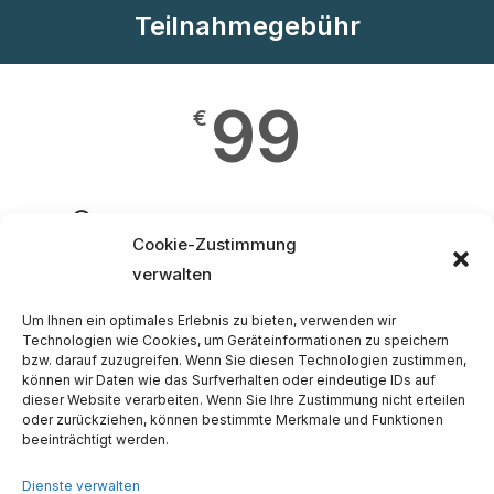
Teilnahmegebühr
99
€
Volle Registrierung für beide Kongresstage
Cookie-Zustimmung
verwalten
Zutritt zu allen wissenschaftlichen Sitzungen
Um Ihnen ein optimales Erlebnis zu bieten, verwenden wir
Zutritt zur Fachausstellung
Technologien wie Cookies, um Geräteinformationen zu speichern
bzw. darauf zuzugreifen. Wenn Sie diesen Technologien zustimmen,
können wir Daten wie das Surfverhalten oder eindeutige IDs auf
Begrüßungsgetränk + 1 Abendessen (1. Tag)
dieser Website verarbeiten. Wenn Sie Ihre Zustimmung nicht erteilen
oder zurückziehen, können bestimmte Merkmale und Funktionen
1 Kaffeepause, 1 Mittagessen, Abschiedsjause (2. Tag)
beeinträchtigt werden.
Dienste verwalten