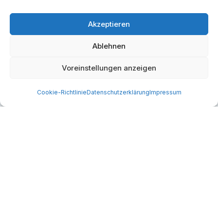
Jetzt registrieren
Akzeptieren
Ablehnen
Stornobedingungen
Eine Stornierung Ihrer Kongressanmeldung muss
Voreinstellungen anzeigen
schriftlich an studio12 gmbh
Cookie-Richtlinie
Datenschutzerklärung
Impressum
(
office@studio12.co.at
) erfolgen.
Bei Stornierung bis zu 30 Tage vor
Kongressbeginn wird die vorausbezahlte
Teilnahmegebühr abzüglich einer
Bearbeitungsgebühr von € 50,- sowie eventueller
Bankspesen rückerstattet. Nach diesem Datum ist
keine Rückerstattung mehr möglich.