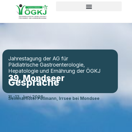
Jahrestagung der AG für
Pädiatrische Gastroenterologie,
Hepatologie und Ernährung der ÖGKJ
39. Mondseer
Gespräche
11.-12. Juni 2026
Seminarhotel Pöllmann, Irrsee bei Mondsee